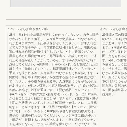
左ページから抽出された内容
右ページから抽出
28注 意●外れ止め部品が正しくかかっていないと、ガラス障子
29外開き窓の取
が窓枠から外れて落下し、人身事故や物損事故につながるおそ
錠(ハンドル)を
れがありますので、下記事項をお守りください。・お手入れな
とがあり、障子の
どでガラス障子を外し、再び窓枠に取付けるときは、右図の位
ます。●両開き窓
置に外れ止め部品が取付けられていることをご確認ください。
が 上下に取付け
異常を感じた場合は速やかに専門業者へご相談ください。・外
固 定を忘れると
れ止め部品が正しくかかっているか、ずれや破損がないか時々
す。●障子の開
点検してください。●開閉時、引手やハンドルなど指定された場
を挟まないように
所を持って操作してください。指定場所以外のところを持つと
や 指を挟み、思
手や指を挟まれる等、人身事故につながるおそれがあります。●
などの必要がある
開閉時、枠と障子の間や障子が交差する所に手や指を置かない
い。風により窓が
でください。手や指を挟まれる等、人身事故につながるおそれ
下やけがにつなが
があります。■ランマ引違い小窓各部の名称ランマ引違い小窓の
開き窓の各部の名
各部の名称は、以下の通りです。主要な部品・クレセント・戸
ル・開き調整器フ
車■クレセントの操作方法●解錠方法・ハンドルを下に180°回転
器お願い
させることにより解錠することが できます。●施錠方法・障子
を閉めた状態でハンドルを上に180°回転させることに より施
錠することができます。■ご使用上のお願い【クレセント操作に
ついて】・ハンドルを下に180°回転させた解錠状態以外では、
障子の 開閉を行わないでください。サッシ本体に傷が付いた
り部品が 破損するおそれがあります。・窓を閉めてクレセン
トを施錠しないと、サッシの強度を保てない だけでなく、強