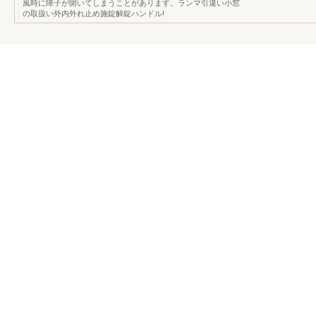
風時に障子が開いてしまうことがあります。ランマ引違い小窓
の取扱い外内外れ止め施錠解錠ハンドル!