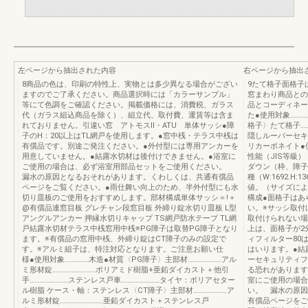
左ページから抽出された内容
右ページから抽出
8商品の色は、印刷の特性上、実物とは多少異なる場合がござい
9たて格子面格子
ますのでご了承ください。商品選択時には「カラーサンプル」
窓まわり商品との
等にて色調をご確認ください。掲載価格には、消費税、ガラス
品とコーディネー
代（ガラス組込商品を除く）、組立代、取付費、運賃等は含ま
た●使用対象……
れておりません。引違い窓 アトモスⅡ・ATU 単体サッシ●障
格子〉たて格子…
子のH：20以上はTL網戸を使用します。●窓中桟・テラス中桟は
隠しルーバーセキ
有償品です。別途ご発注ください。●外付型には専用アンカーを
リカーボネイト●
用意していません。●結露水切材は後付けできません。●浴室に
性能（JIS等級）
ご使用の場合は、必ず浴室用部品セットをご使用ください。
ダウン（枠、障子
漏水の原因となるおそれがあります。くわしくは、共通有償品
種（W:1692.H:
ページをご覧ください。●雨仕舞い向上のため、半外付型にも水
値。（サイズに
切り皿板のご使用をおすすめします。部材構成単体サッシ＝!＋
構成●面格子はあ
@有償品連窓目板 グレチャン段窓目板 外締り錠水切り皿板 L型
い。※サッシ取付
アングルアンカー 押縁水切りキャップ TS網戸防水テープ TL網
取付けられない場
戸結露水切材テラス中桟窓用中桟※PG障子は取替PG障子となり
上は、面格子が2
ます。※有償品の窓用中桟、外締り錠はCT障子のみの設定で
ィフィルター80は
す。※アルミ組子は、特注対応となります。ご注意お願い仕
はいります。●結
様●使用対象……………木造●材質〈PG障子〉主部材…………………アル
ーセキュリティフ
ミ形材錠………………………ポリアミド樹脂+亜鉛ダイカスト＋他引
る恐れがあります
手……………………ステンレス戸車……………………タイヤ：ポリアセター
室にご使用の場合
ル樹脂 ケース・軸：ステンレス〈CT障子〉主部材…………………ア
い。 漏水の原因
ルミ形材錠………………………亜鉛ダイカスト＋ステンレス戸
有償品ページをご