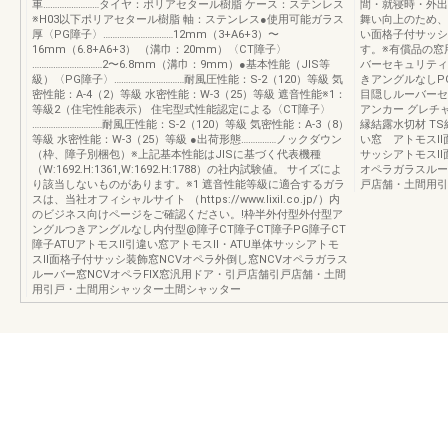
車……………………タイヤ：ポリアセタール樹脂 ケース：ステンレス
間・就寝時・外出
※H03以下ポリアセタール樹脂 軸：ステンレス●使用可能ガラス
舞い向上のため、
厚〈PG障子〉…………………………12mm（3+A6+3）〜
い面格子付サッシ
16mm（6.8+A6+3） （溝巾：20mm）〈CT障子〉
す。※有償品の窓
…………………………2〜6.8mm（溝巾：9mm）●基本性能（JIS等
バーセキュリティ
級）〈PG障子〉…………………………耐風圧性能：S-2（120）等級 気
きアングルなしP
密性能：A-4（2）等級 水密性能：W-3（25）等級 遮音性能※1：
目隠しルーバーセ
等級2（住宅性能表示） 住宅型式性能認定による〈CT障子〉
アンカー グレチ
…………………………耐風圧性能：S-2（120）等級 気密性能：A-3（8）
縁結露水切材 T
等級 水密性能：W-3（25）等級 ●出荷形態……………ノックダウン
い窓 アトモスⅡ
（枠、障子別梱包）※上記基本性能はJISに基づく代表機種
サッシアトモスⅡ
（W:1692.H:1361,W:1692.H:1788）の社内試験値。 サイズによ
オペラガラスルー
り該当しないものがあります。※1 遮音性能等級に適合するガラ
戸店舗・土間用引
スは、当社オフィシャルサイト （https://www.lixil.co.jp/）内
のビジネス向けページをご確認ください。!枠半外付型外付型ア
ングルつきアングルなし内付型@障子CT障子CT障子PG障子CT
障子ATUアトモスⅡ引違い窓アトモスⅡ・ATU単体サッシアトモ
スⅡ面格子付サッシ装飾窓NCVオペラ外倒し窓NCVオペラガラス
ルーバー窓NCVオペラFIX窓汎用ドア・引戸店舗引戸店舗・土間
用引戸・土間用シャッター土間シャッター