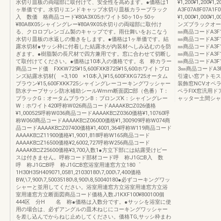
水切り皿板の両端部に取付けて、安全性を高めます。●価格は1
¥1,200¥1,200
ヶ単価です。水切りエンドキャップ水切り皿板カラーブラック
A3F07A8F07
入 数価 格商品コード¥80A3X05ホワイト50ヶ10ヶ50ヶ
¥1,000¥1,0
¥80A8X05シャイングレー¥80A9X05水切りの両端部に取付け
ンズブラックオー
る、クロロプレンゴム製のキャップです。雨仕舞いをおこなう
㎜商品コードA3F12A
水切り皿板の水返しの働きをします。●価格は1ヶ単価です。結
㎜商品コードA3F13A
露水切材●サッシ枠に付着した結露水が内装材へしみ込むのを防
㎜商品コードA3F14A
ぎます。●樹脂製の長尺材で四方兼用です。窓に合わせて切断し
㎜商品コードA3F15A
て取付けてください。●価格は10本入の価格です。名 称カラー
㎜商品コードA3F16A
商品コード価 FXKW725¥15,600FXKB725¥15,600ホワイトブロ
3㎜商品コードA3F17
ンズ結露水切材( =3,100 ×10本入)¥15,600FXKG725オータム
引違い窓アトモス
ブラウン¥15,600FXKK725シャイングレーコーキングワッシャー
装飾窓NCVオペ
防水テープサッシ防水補助シールWmm断面図□部（色番）T：
ペラFIX窓汎用
ブラックG：オータムブラウンB：ブロンズK：シャイングレー
ャッター土間シャ
W：ホワイト420呼称W026商品コードAAAAKB□Z026価格
¥1,000525呼称W036商品コードAAAAKB□Z0360価格¥1,10760呼
称W060商品コードAAAAKB□Z06000価格¥1,300909呼称W074商
品コードAAAAKB□Z07400価格¥1,4001,364呼称W119商品コード
AAAAKB□Z11900価格¥1,9001,818呼称W165商品コード
AAAAKB□Z16500価格¥2,6002,727呼称W256商品コード
AAAAKB□Z25600価格¥3,700入数1●方立下部には結露受けピー
スは付きません。呼称コード部材コード呼 称J1G□B入 数
呼 称J1G□B呼 称J1G□B窓浴室用連窓方立180゜
1H30H35H409071,0581,21030180\7,000\7,400価格
BW,\7,900\7,50035180\8,900\8,50040180●必ずコーキングワッ
シャーと並用してください。浴室用連窓方立浴室用連窓方立浴
室用連窓方立断面図商品コード価格入数J1KXF100¥800100個
444区 分H 名 称●価格は入数分です。●サッシを浴室に使
用の場合は、必ずアングルの皿木ねじにコーキングワッシャー
を差し込んでからねじ止めしてください。価格TG,サッシ枠まわ