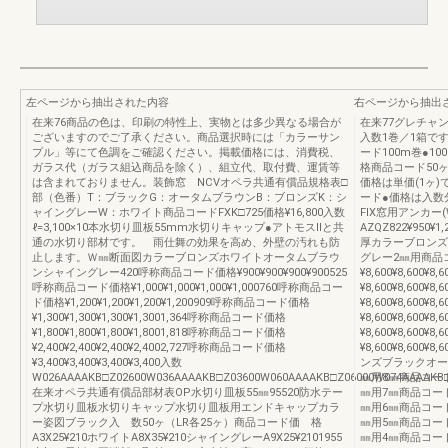
左ページから抽出された内容
右ページから抽出
在来76商品の色は、印刷の特性上、実物とは多少異なる場合が
在来77グレチャン
ございますのでご了承ください。商品選択時には「カラーサン
入数1巻／1箱で
プル」等にて色調をご確認ください。掲載価格には、消費税、
ード100m巻●
ガラス代（ガラス組込商品を除く）、組立代、取付費、運賃等
格商品コード50ヶ(大
は含まれておりません。装飾窓 NCVオペラ共通有償品規格表□
価格は単価(1ヶ
部（色番）T：ブラックG：オータムブラウンB：ブロンズK：シ
ード●価格は入数分
ャイングレーW：ホワイト商品コードFXK□725価格¥16,800入数
FIX窓用アンカー
ℓ=3,100×10本水切り皿板55mm水切りキャップ●アトモスⅡと共
AZQZ822¥950¥
通の水切り部材です。 雨仕舞の効果を高め、外壁の汚れも防
厚カラーブロンズ
止します。Ｗ㎜断面図カラーブロンズホワイトオータムブラウ
グレー2㎜用商品コー
ンシャイングレー420呼称商品コード価格¥900¥900¥900¥900525
¥8,600¥8,600
呼称商品コード価格¥1,000¥1,000¥1,000¥1,000760呼称商品コー
¥8,600¥8,600
ド価格¥1,200¥1,200¥1,200¥1,200909呼称商品コード価格
¥8,600¥8,600
¥1,300¥1,300¥1,300¥1,3001,364呼称商品コード価格
¥8,600¥8,600
¥1,800¥1,800¥1,800¥1,8001,818呼称商品コード価格
¥8,600¥8,600
¥2,400¥2,400¥2,400¥2,4002,727呼称商品コード価格
¥8,600¥8,6
¥3,400¥3,400¥3,400¥3,400入数
ンズブラックオー
W026AAAAKB□Z02600W036AAAAKB□Z03600W060AAAAKB□Z06000W074AAAAKB□
㎜用8㎜商品コードA3F
在来オペラ共通有償品部材表OP水切り皿板55㎜95520防水テー
㎜用7㎜商品コードA3F
プ水切り皿板水切りキャップ水切り皿板用エンドキャップカラ
㎜用6㎜商品コードA3F
ー姿図ブラック入 数50ヶ（LR各25ヶ）商品コード価 格
㎜用5㎜商品コードA3F
A3X25¥210ホワイトA8X35¥210シャイングレーA9X25¥2101955
㎜用4㎜商品コードA