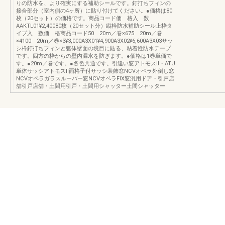
りの防水を、より確実にする補助シールです。釘打ちフィンの
接合部分（室内側の4ヶ所）に貼り付けてください。●価格は80
枚（20セット）の価格です。商品コード価 格入 数
AAKTL01¥2,40080枚（20セット分）縦枠防水補助シール上枠タ
イプ入 数価 格商品コード50 20m／巻×675 20m／巻
×4100 20m／巻×3¥3,000A3X01¥4,900A3X02¥6,600A3X03サッ
シ枠釘打ちフィンと躯体壁面の境目に貼る、粘着性防水テープ
です。四方の枠からの壁内漏水を防ぎます。●価格は1巻単価で
す。●20m／巻です。●各色共通です。引違い窓アトモスⅡ・ATU
単体サッシアトモスⅡ面格子付サッシ装飾窓NCVオペラ外倒し窓
NCVオペラガラスルーバー窓NCVオペラFIX窓汎用ドア・引戸店
舗引戸店舗・土間用引戸・土間用シャッター土間シャッター