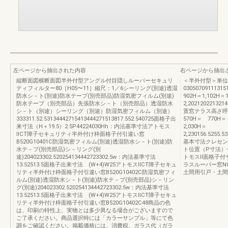
左ページから抽出された内容
右ページから抽出
縦断面図横断面図半外付型アングル付目隠しルーバーセキュリ
＜半外付型＞単位
ティフィルター80［H05〜11］縮尺：1／6シーリング(別途)透湿
03050709111
防水シ－ト(別途)防水テープ(別売部品)防湿気密フィルム(別途)
902H＝1,102H＝1
防水テープ（別売部品）先張防水シ－ト（別売部品）透湿防水
2,2021202213
シ－ト（別途）シーリング（別途）防湿気密フィルム（別途）
置窓テラス高さ呼称0
333311.52.53134442715413444271513817.552.540725面格子出
570H＝ 770H＝ 
来寸法（H＋19.5）2.5P44224030Hh：内法基準寸法アトモス
2,030H＝
ⅡCT障子セキュリティ半外付け枠面格子付引違い窓
2,230156.5255.535
B520G10401C防湿気密フィルム(別途)透湿防水シ－ト(別途)防
基本寸法クレセン
水テ－プ(別売部品)シ－リング(別
ト位置（P寸法）
途)204023302.520254134442723302.5w：内法基準寸法
トモスⅡ面格子付
13.52513.5面格子出来寸法 (W+4)W25アトモスⅡCT障子セキュ
ラスルーバー窓N
リティ半外付け枠面格子付引違い窓B520G10402C防湿気密フィ
土間用引戸・土間
ルム(別途)透湿防水シ－ト(別途)防水テ－プ(別売部品)シ－リン
グ(別途)204023302.520254134442723302.5w：内法基準寸法
13.52513.5面格子出来寸法 (W+4)W25アトモスⅡCT障子セキュ
リティ半外付け枠面格子付引違い窓B520G10402C48商品の色
は、印刷の特性上、実物とは多少異なる場合がございますので
ご了承ください。商品選択時には「カラーサンプル」等にて色
調をご確認ください。掲載価格には、消費税、ガラス代（ガラ