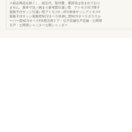
ス組込商品を除く）、組立代、取付費、運賃等は含まれており
ません。基本寸法／納まり参考図引違い窓 アトモスⅡCT障子
面格子付サッシ引違い窓アトモスⅡ・ATU単体サッシアトモスⅡ
面格子付サッシ装飾窓NCVオペラ外倒し窓NCVオペラガラスル
ーバー窓NCVオペラFIX窓汎用ドア・引戸店舗引戸店舗・土間用
引戸・土間用シャッター土間シャッター