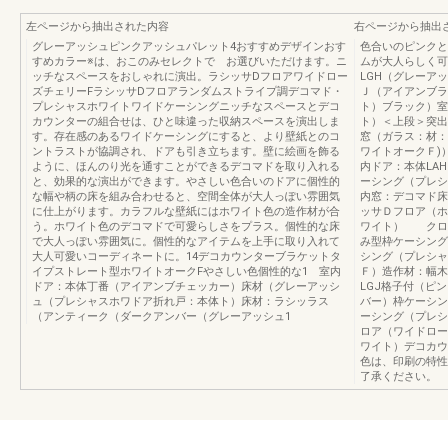
左ページから抽出された内容
右ページから抽出
グレーアッシュピンクアッシュパレット4おすすめデザインおす
色合いのピンクと
すめカラー※は、おこのみセレクトで お選びいただけます。ニ
ムが大人らしく可
ッチなスペースをおしゃれに演出。ラシッサDフロアワイドロー
LGH（グレーア
ズチェリーFラシッサDフロアランダムストライプ調デコマド・
Ｊ（アイアンブラ
プレシャスホワイトワイドケーシングニッチなスペースとデコ
ト）ブラック）室
カウンターの組合せは、ひと味違った収納スペースを演出しま
ト）＜上段＞突出
す。存在感のあるワイドケーシングにすると、より壁紙とのコ
窓（ガラス：材：
ントラストが協調され、ドアも引き立ちます。壁に絵画を飾る
ワイトオークＦ
ように、ほんのり光を通すことができるデコマドを取り入れる
内ドア：本体LA
と、効果的な演出ができます。やさしい色合いのドアに個性的
ーシング（プレシ
な幅や柄の床を組み合わせると、空間全体が大人っぽい雰囲気
内窓：デコマド床
に仕上がります。カラフルな壁紙にはホワイト色の造作材が合
ッサＤフロア（ホ
う。ホワイト色のデコマドで可愛らしさをプラス。個性的な床
ワイト） クロー
で大人っぽい雰囲気に。個性的なアイテムを上手に取り入れて
み型枠ケーシング
大人可愛いコーディネートに。14デコカウンターブラケットタ
シング（プレシャ
イプストレート型ホワイトオークFやさしい色個性的な1 室内
Ｆ）造作材：幅
ドア：本体丁番（アイアンブチェッカー）床材（グレーアッシ
LGJ格子付（ピ
ュ（プレシャスホワドア折れ戸：本体ト）床材：ラシッラス
バー）枠ケーシン
（アンティーク（ダークアンバー（グレーアッシュ1
ーシング（プレシ
ロア（ワイドロー
ワイト）デコカウン
色は、印刷の特性
了承ください。