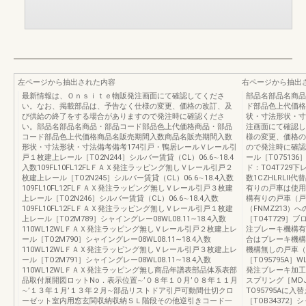
左ページから抽出された内容
右ページから抽出
最新情報は、Ｏｎｓｉｔｅ物販発注画面にて確認してくださ
部品名部品名商品
い。なお、掲載部品は、予告なく仕様の変更、価格の改訂、及
ド部品色上代価格
び供給の終了をする場合がありますので発注時に確認くださ
状・寸法形状・寸
い。部品名部品名商品・部品コード部品色上代価格商品・部品
注画面にて確認し
コード部品色上代価格商品名販売期間入数商品名販売期間入数
様の変更、価格の
形状・寸法形状・寸法備考備考174引戸・鴨居レールＶレール引
ので発注時に確認
戸１枚建上レール［TO2N244］シルバー賃貸（CL）06.6∼18.4
ール［TO75136］
入数109FL10FL12FLＦＡＸ発注ラッピング無しＶレール引戸２
ド：TO4T729下レ
枚建上レール［TO2N245］シルバー賃貸（CL）06.6∼18.4入数
数1CZHLRLⅡ
109FL10FL12FLＦＡＸ発注ラッピング無しＶレール引戸３枚建
有りの戸車は使用
上レール［TO2N246］シルバー賃貸（CL）06.6∼18.4入数
構有りの戸車（戸
109FL10FL12FLＦＡＸ発注ラッピング無しＶレール引戸１枚建
（FNMZ213
上レール［TO2M789］シャイングレー08WL08.11∼18.4入数
［TO4T729］ブロ
110WL12WLＦＡＸ発注ラッピング無しＶレール引戸２枚建上レ
注ブレーキ機構有
ール［TO2M790］シャイングレー08WL08.11∼18.4入数
合はブレーキ機構
110WL12WLＦＡＸ発注ラッピング無しＶレール引戸３枚建上レ
機構無しの戸車（
ール［TO2M791］シャイングレー08WL08.11∼18.4入数
［TO95795A］WL
110WL12WLＦＡＸ発注ラッピング無し商品年譜表部品体系表部
発注ブレーキ加工
品取付展開図ロットNo．表示位置∼’０８年１０月’０８年１１月
スプリング［MDJ3
∼’１３年１月’１３年２月∼部品リストドア引戸可動間仕切クロ
TO95795Aに入
ーゼット室内用窓玄関収納収納ＳＬ階段その他逆引きコード一
［TOB34372］