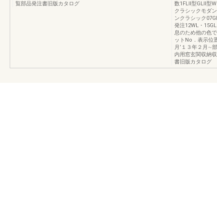
覧部品発注書旧版カタログ
数1FLⅡ型GLⅡ
クラシックモダン賃
ンクラシック07G
発注12WL・1
息のため他の色で
ットNo．表示位
月’１３年２月∼
内用窓玄関収納収
書旧版カタログ