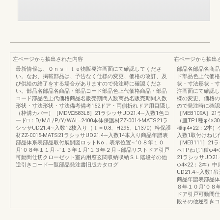
左ページから抽出された内容
右ページから抽出
最新情報は、Ｏｎｓｉｔｅ物販発注画面にて確認してくださ
部品名部品名商品
い。なお、掲載部品は、予告なく仕様の変更、価格の改訂、及
ド部品色上代価格
び供給の終了をする場合がありますので発注時に確認くださ
状・寸法形状・寸
い。部品名部品名商品・部品コード部品色上代価格商品・部品
注画面にて確認し
コード部品色上代価格商品名販売期間入数商品名販売期間入数
様の変更、価格の
形状・寸法形状・寸法備考備考152ドア・両側折れドア用目隠し
ので発注時に確認
（枠溝カバー）［MDV□583L8］21ラシッサUD21.4∼入数1色コ
［MEB109A］
ード□：D/M/L/P/Y/WAL=2400本体保護材ZZ-0014-MATS21ラ
（皿TP1種φ4×
シッサUD21.4∼入数12枚入り（ｔ＝0.8、H295、L1370）枠保護
種φ4×22：2本）
材ZZ-0015-MATS21ラシッサUD21.4∼入数14本入り商品年譜表
入数1取付けねじ付
部品体系表部品取付展開図ロットNo．表示位置∼’０８年１０
［MEB111］2
月’０８年１１月∼’１３年１月’１３年２月∼部品リストドア引戸
べTPねじ1種φ4
可動間仕切クローゼット室内用窓玄関収納収納ＳＬ階段その他
21ラシッサUD2
逆引きコード一覧部品発注書旧版カタログ
φ4×22：2本）
UD21.4∼入数1
商品年譜表部品体
８年１０月’０８
ドア引戸可動間仕
段その他逆引きコ