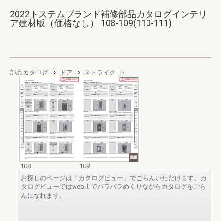
2022トステムブランド補修部品カタログインテリ
ア建材版（価格なし） 108-109(110-111)
部品カタログ
ドア
ストライク
108
109
お探しのページは「カタログビュー」でごらんいただけます。カ
タログビューではweb上でパラパラめくりながらカタログをごら
んになれます。