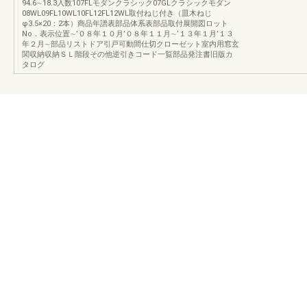
94.6∼18.3入数107FLモダンクラシック07GLクラシックモダン
08WL09FL10WL10FL12FL12WL取付ねじ付き（皿木ねじ
φ3.5×20：2本）商品年譜表部品体系表部品取付展開図ロット
No．表示位置∼’０８年１０月’０８年１１月∼’１３年１月’１３
年２月∼部品リストドア引戸可動間仕切クローゼット室内用窓玄
関収納収納ＳＬ階段その他逆引きコード一覧部品発注書旧版カ
タログ