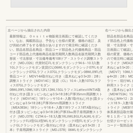
左ページから抽出された内容
右ページから抽出
最新情報は、Ｏｎｓｉｔｅ物販発注画面にて確認してくださ
部品名部品名商品
い。なお、掲載部品は、予告なく仕様の変更、価格の改訂、及
ド部品色上代価格
び供給の終了をする場合がありますので発注時に確認くださ
状・寸法形状・寸
い。部品名部品名商品・部品コード部品色上代価格商品・部品
注画面にて確認し
コード部品色上代価格商品名販売期間入数商品名販売期間入数
様の変更、価格の
形状・寸法形状・寸法備考備考108ドア・ストライク調整ストラ
ので発注時に確認
イク［MDJ326］代替対応FLモダンクラシック94.6∼10.3入数
トライク［MEA2
1GLクラシックモダン賃貸(CL)06WLモダンクラシック07FLモダ
木ねじφ3.5×2
ンクラシック07GLラフィス07GLクラシックモダン08WL09FL代
［MDV7］10WL
替品コード：MDV14A取付ねじ付き（皿木ねじφ3.5×20：2本）
φ4×20：2本）
調整ストライク［MDV14C］賃貸（CL）10.4∼入数107GLラフ
ラリー：現行WL
ィス07GLクラシックモダン
枠用ストライク［MD
08WL09FL10WL10FL12FL12WL15GLラフィスLatteoVINTIA取
き（皿木ねじφ3.
付ねじ付き(皿タッピンねじφ3.5×18:2本)戸厚35mm用調整スト
［MDW753A］1
ライク［MDV14C］18ラシッサ10.4∼入数1取付ねじ付き(皿タッ
小ねじM4×12：
ピンねじφ3.5×18:2本)戸厚35mm用調整ストライク
ィス18.9∼入数
［MEA383A］18ラシッサ18.4∼入数118ラフィス18TA取付ねじ
トライク［MEB1
付き(皿タッピンねじφ3.5×18:2本)戸厚33㎜用子扉用調整ストラ
体系表部品取付展
イク［MDJ378］CZ94.6∼18.3入数1RLⅡWLBGLFLALWLモダン
年１１月∼’１３
クラシックFLⅡ型GLⅡ型WLモダンクラシックⅡ型FLモダンクラシ
仕切クローゼット
ックGLクラシックモダン取付ねじ付き（皿木ねじφ3.5×20：2
コード一覧部品発
本）子扉用調整ストライク［MDJ378］06WLモダンクラシック