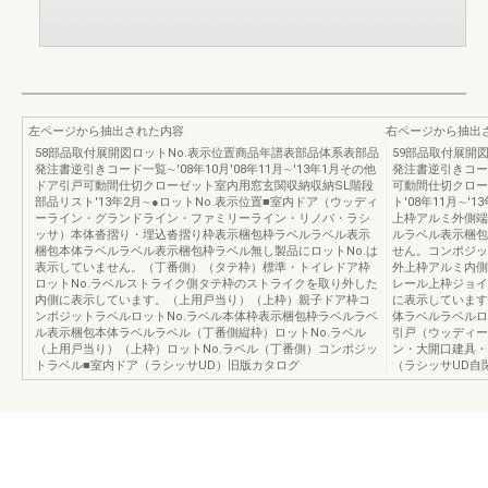
左ページから抽出された内容
右ページから抽出
58部品取付展開図ロットNo.表示位置商品年譜表部品体系表部品
59部品取付展開
発注書逆引きコード一覧∼'08年10月'08年11月∼'13年1月その他
発注書逆引きコード
ドア引戸可動間仕切クローゼット室内用窓玄関収納収納SL階段
可動間仕切クロー
部品リスト'13年2月∼●ロットNo.表示位置■室内ドア（ウッディ
ト'08年11月∼
ーライン・グランドライン・ファミリーライン・リノバ・ラシ
上枠アルミ外側端
ッサ）本体沓摺り・埋込沓摺り枠表示梱包枠ラベルラベル表示
ルラベル表示梱包
梱包本体ラベルラベル表示梱包枠ラベル無し製品にロットNo.は
せん。コンポジッ
表示していません。（丁番側）（タテ枠）標準・トイレドア枠
外上枠アルミ内側
ロットNo.ラベルストライク側タテ枠のストライクを取り外した
レール上枠ジョイ
内側に表示しています。（上用戸当り）（上枠）親子ドア枠コ
に表示しています
ンポジットラベルロットNo.ラベル本体枠表示梱包枠ラベルラベ
体ラベルラベルロ
ル表示梱包本体ラベルラベル（丁番側縦枠）ロットNo.ラベル
引戸（ウッディー
（上用戸当り）（上枠）ロットNo.ラベル（丁番側）コンポジッ
ン・大開口建具・
トラベル■室内ドア（ラシッサUD）旧版カタログ
（ラシッサUD自