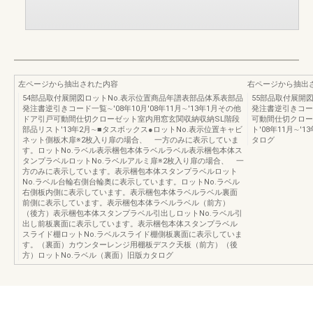
左ページから抽出された内容
右ページから抽出
54部品取付展開図ロットNo.表示位置商品年譜表部品体系表部品
55部品取付展開
発注書逆引きコード一覧∼'08年10月'08年11月∼'13年1月その他
発注書逆引きコード
ドア引戸可動間仕切クローゼット室内用窓玄関収納収納SL階段
可動間仕切クロー
部品リスト'13年2月∼■タスボックス●ロットNo.表示位置キャビ
ト'08年11月∼'
ネット側板木扉※2枚入り扉の場合、 一方のみに表示していま
タログ
す。ロットNo.ラベル表示梱包本体ラベルラベル表示梱包本体ス
タンプラベルロットNo.ラベルアルミ扉※2枚入り扉の場合、 一
方のみに表示しています。表示梱包本体スタンプラベルロット
No.ラベル台輪右側台輪奥に表示しています。ロットNo.ラベル
右側板内側に表示しています。表示梱包本体ラベルラベル裏面
前側に表示しています。表示梱包本体ラベルラベル（前方）
（後方）表示梱包本体スタンプラベル引出しロットNo.ラベル引
出し前板裏面に表示しています。表示梱包本体スタンプラベル
スライド棚ロットNo.ラベルスライド棚側板裏面に表示していま
す。（裏面）カウンターレンジ用棚板デスク天板（前方）（後
方）ロットNo.ラベル（裏面）旧版カタログ