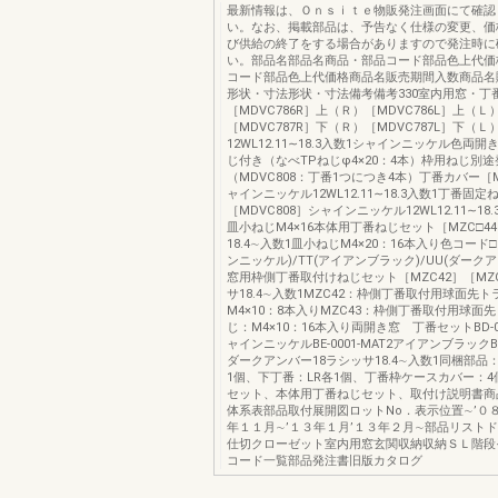
最新情報は、Ｏｎｓｉｔｅ物販発注画面にて確認
い。なお、掲載部品は、予告なく仕様の変更、価
び供給の終了をする場合がありますので発注時に
い。部品名部品名商品・部品コード部品色上代価
コード部品色上代価格商品名販売期間入数商品名
形状・寸法形状・寸法備考備考330室内用窓・丁
［MDVC786R］上（Ｒ）［MDVC786L］上（Ｌ
［MDVC787R］下（Ｒ）［MDVC787L］下（Ｌ
12WL12.11∼18.3入数1シャインニッケル色両
じ付き（なべTPねじφ4×20：4本）枠用ねじ別途
（MDVC808：丁番1つにつき4本）丁番カバー［M
ャインニッケル12WL12.11∼18.3入数1丁番固
［MDVC808］シャインニッケル12WL12.11∼18
皿小ねじM4×16本体用丁番ねじセット［MZC□4
18.4∼入数1皿小ねじM4×20：16本入り色コード
ンニッケル)/TT(アイアンブラック)/UU(ダーク
窓用枠側丁番取付けねじセット［MZC42］［MZC
サ18.4∼入数1MZC42：枠側丁番取付用球面先
M4×10：8本入りMZC43：枠側丁番取付用球面
じ：M4×10：16本入り両開き窓 丁番セットBD-00
ャインニッケルBE-0001-MAT2アイアンブラックBF-
ダークアンバー18ラシッサ18.4∼入数1同梱部品
1個、下丁番：LR各1個、丁番枠ケースカバー：
セット、本体用丁番ねじセット、取付け説明書商
体系表部品取付展開図ロットNo．表示位置∼’０
年１１月∼’１３年１月’１３年２月∼部品リスト
仕切クローゼット室内用窓玄関収納収納ＳＬ階段
コード一覧部品発注書旧版カタログ