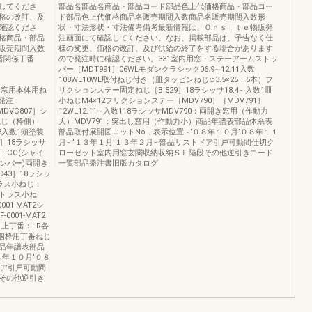
してくださ
部品名部品名商品・部品コード部品色上代価格商品・部品コー
格の改訂、及
ド部品色上代価格商品名販売期間入数商品名販売期間入数形
確認くださ
状・寸法形状・寸法備考備考最新情報は、Ｏｎｓｉｔｅ物販発
格商品・部品
注画面にて確認してください。なお、掲載部品は、予告なく仕
販売期間入数
様の変更、価格の改訂、及び供給の終了をする場合があります
番関係丁番
ので発注時に確認ください。331室内用窓・ステーアームストッ
）
パー［MDT991］06WLモダンクラシック06.9∼12.11入数
）
108WL10WL取付ねじ付き（皿タッピンねじφ3.5×25：5本）フ
開き窓用本体用ね
リクションステー固定ねじ［BI529］18ラシッサ18.4∼入数1皿
発注
小ねじM4×12フリクションステー［MDV790］［MDV791］
DVC807］シ
12WL12.11∼入数118ラシッサMDV790：両開き窓用（作動力
定ねじ（枠側）
大）MDV791：突出し窓用（作動力小）商品年譜表部品体系表
.3入数1頭塗装
部品取付展開図ロットNo．表示位置∼’０８年１０月’０８年１１
4］18ラシッサ
月∼’１３年１月’１３年２月∼部品リストドア引戸可動間仕切ク
□：CC(シャイ
ローゼット室内用窓玄関収納収納ＳＬ階段その他逆引きコード
アンバー)両開き
一覧部品発注書旧版カタログ
43］18ラシッ
トラス小ねじ：
先トラス小ね
01-MAT2シ
0001-MAT2
：上丁番：LR各
4個枠用丁番ねじ
品年譜表部品
８年１０月’０８
ドア引戸可動間
その他逆引き