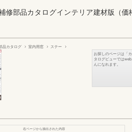
補修部品カタログインテリア建材版（価格なし） 
部品カタログ
室内用窓
ステー
お探しのページは「カ
タログビューではwe
んになれます。
右ページから抽出された内容