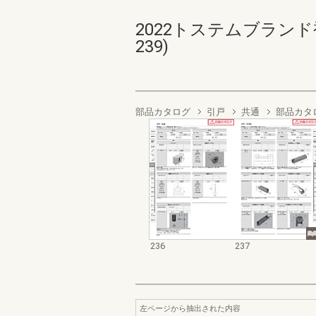
2022トステムブランド
239)
部品カタログ
引戸
共通
部品カタ
236
237
左ページから抽出された内容