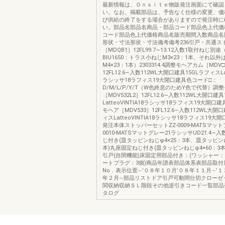
最新情報は、Ｏｎｓｉｔｅ物販発注画面にて確認
い。なお、掲載部品は、予告なく仕様の変更、価
び供給の終了をする場合がありますので発注時に
い。部品名部品名商品・部品コード部品色上代価
コード部品色上代価格商品名販売期間入数商品名
形状・寸法形状・寸法備考備考236引戸・共通ス
［MDQB1］12FL99.7∼13.12入数1取付ねじ別途
BIU1650：トラス小ねじM3×23：1本、それ以外はB
M4×23：1本）2303314.4調整モヘアカム［MDV□
12FL12.6∼入数112WL大開口建具15GLラフィスLatt
ラシッサ18ラフィス19大開口建具色コード□：
D/M/L/P/Y/T（W色終息のためY色で代替）調
［MDV532L2］12FL12.6∼入数112WL大開口建
LatteoVINTIA18ラシッサ18ラフィス19大開口建
モヘア［MDV533］12FL12.6∼入数112WL大開
ィスLatteoVINTIA18ラシッサ18ラフィス19
発注本体ストッパーセットZZ-0009-MATSマット
0010-MATSマットグレー21ラシッサUD21.4∼
じ付き(皿タッピンねじφ4×25：3本、皿タッピンね
本)丸座固定ねじ付き(皿タッピンねじφ4×60：3
引戸(自閉機能)床固定用部品付き：(ワッシャー：
ートプラグ：3個)商品年譜表部品体系表部品取付
No．表示位置∼’０８年１０月’０８年１１月∼’１
年２月∼部品リストドア引戸可動間仕切クローゼ
関収納収納ＳＬ階段その他逆引きコード一覧部品
タログ