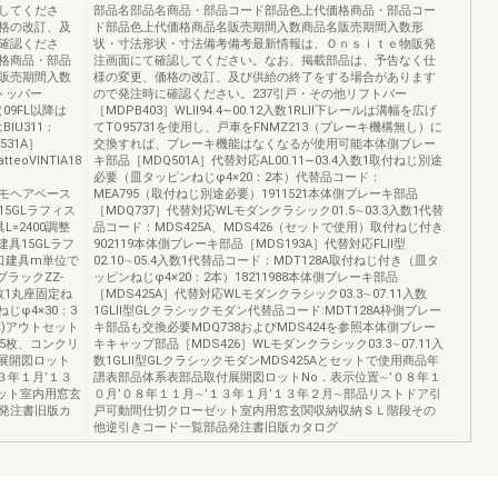
してくださ
部品名部品名商品・部品コード部品色上代価格商品・部品コー
格の改訂、及
ド部品色上代価格商品名販売期間入数商品名販売期間入数形
確認くださ
状・寸法形状・寸法備考備考最新情報は、Ｏｎｓｉｔｅ物販発
格商品・部品
注画面にて確認してください。なお、掲載部品は、予告なく仕
販売期間入数
様の変更、価格の改訂、及び供給の終了をする場合があります
トッパー
ので発注時に確認ください。237引戸・その他リフトバー
（09FL以降は
［MDPB403］WLⅡ94.4∼00.12入数1RLⅡ下レールは溝幅を広げ
IU311：
てTO95731を使用し、戸車をFNMZ213（ブレーキ機構無し）に
531A］
交換すれば、ブレーキ機能はなくなるが使用可能本体側ブレー
eoVINTIA18
キ部品［MDQ501A］代替対応AL00.11∼03.4入数1取付ねじ別途
必要（皿タッピンねじφ4×20：2本）代替品コード：
整モヘアベース
MEA795（取付ねじ別途必要）1911521本体側ブレーキ部品
具15GLラフィス
［MDQ737］代替対応WLモダンクラシック01.5∼03.3入数1代替
具L=2400調整
品コード：MDS425A、MDS426（セットで使用）取付ねじ付き
口建具15GLラフ
902119本体側ブレーキ部品［MDS193A］代替対応FLⅡ型
大開口建具m単位で
02.10∼05.4入数1代替品コード：MDT128A取付ねじ付き（皿タ
ブラックZZ-
ッピンねじφ4×20：2本）18211988本体側ブレーキ部品
入数1丸座固定ね
［MDS425A］代替対応WLモダンクラシック03.3∼07.11入数
じφ4×30：3
1GLⅡ型GLクラシックモダン代替品コード:MDT128A枠側ブレー
本)アウトセット
キ部品も交換必要MDQ738およびMDS424を参照本体側ブレー
5枚、コンクリ
キキャップ部品［MDS426］WLモダンクラシック03.3∼07.11入
展開図ロット
数1GLⅡ型GLクラシックモダンMDS425Aとセットで使用商品年
３年１月’１３
譜表部品体系表部品取付展開図ロットNo．表示位置∼’０８年１
ット室内用窓玄
０月’０８年１１月∼’１３年１月’１３年２月∼部品リストドア引
発注書旧版カ
戸可動間仕切クローゼット室内用窓玄関収納収納ＳＬ階段その
他逆引きコード一覧部品発注書旧版カタログ