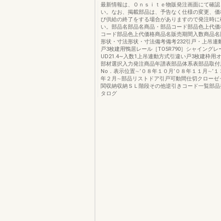
最新情報は、Ｏｎｓｉｔｅ物販発注画面にて確認
い。なお、掲載部品は、予告なく仕様の変更、価
び供給の終了をする場合がありますので発注時に
い。部品名部品名商品・部品コード部品色上代価
コード部品色上代価格商品名販売期間入数商品名
形状・寸法形状・寸法備考備考232引戸・上吊連
戸3枚建用鴨居レール［TO5R790］シャイングレ
UD21.4∼入数1上吊連動方式引違い戸3枚建枠用
部材選択入力発注商品年譜表部品体系表部品取付
No．表示位置∼’０８年１０月’０８年１１月∼’１
年２月∼部品リストドア引戸可動間仕切クローゼ
関収納収納ＳＬ階段その他逆引きコード一覧部品
タログ