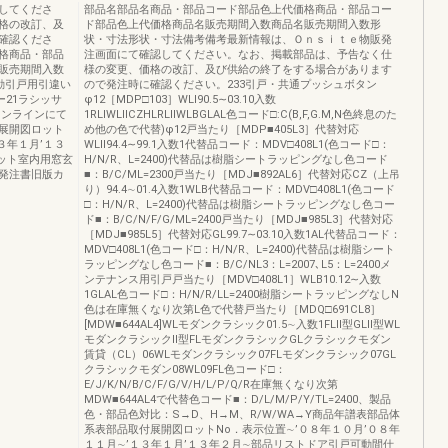
してくださ
部品名部品名商品・部品コード部品色上代価格商品・部品コー
格の改訂、及
ド部品色上代価格商品名販売期間入数商品名販売期間入数形
確認くださ
状・寸法形状・寸法備考備考最新情報は、Ｏｎｓｉｔｅ物販発
格商品・部品
注画面にて確認してください。なお、掲載部品は、予告なく仕
販売期間入数
様の変更、価格の改訂、及び供給の終了をする場合があります
動引戸用引違い
ので発注時に確認ください。233引戸・共通プッシュボタン
ー21ラシッサ
φ12［MDP□103］WLⅠ90.5∼03.10入数
オンラインにて
1RLⅠWLⅡCZHLRLⅡWLBGLAL色コード□:C(B,F,G.M,N色終息のた
展開図ロット
め他の色で代替)φ12戸当たり［MDP■405L3］代替対応
３年１月’１３
WLⅡ94.4∼99.1入数1代替品コード：MDV□408L1(色コード□：
ット室内用窓玄
H/N/R、L=2400)代替品は樹脂シートラッピングなし色コード
発注書旧版カ
■：B/C/ML=2300戸当たり［MDJ■892AL6］代替対応CZ（上吊
り）94.4∼01.4入数1WLB代替品コード：MDV□408L1(色コード
□：H/N/R、L=2400)代替品は樹脂シートラッピングなし色コー
ド■：B/C/N/F/G/ML=2400戸当たり［MDJ■985L3］代替対応
［MDJ■985L5］代替対応GL99.7∼03.10入数1AL代替品コード：
MDV□408L1(色コード□：H/N/R、L=2400)代替品は樹脂シート
ラッピングなし色コード■：B/C/NL3：L=2007､L5：L=2400メ
ンテナンス用引戸戸当たり［MDV□408L1］WLB10.12∼入数
1GLAL色コード□：H/N/R/LL=2400樹脂シートラッピングなしN
色は在庫無くなり次第L色で代替戸当たり［MDQ□691CL8］
[MDW■644AL4]WLモダンクラシック01.5∼入数1FLⅡ型GLⅡ型WL
モダンクラシックⅡ型FLモダンクラシックGLクラシックモダン
賃貸（CL）06WLモダンクラシック07FLモダンクラシック07GL
クラシックモダン08WL09FL色コード□：
E/J/K/N/B/C/F/G/V/H/L/P/Q/R在庫無くなり次第
MDW■644AL4で代替色コード■：D/L/M/P/Y/TL=2400、製品
色・部品色対比：S→D、H→M、R/W/WA→Y商品年譜表部品体
系表部品取付展開図ロットNo．表示位置∼’０８年１０月’０８年
１１月∼’１３年１月’１３年２月∼部品リストドア引戸可動間仕