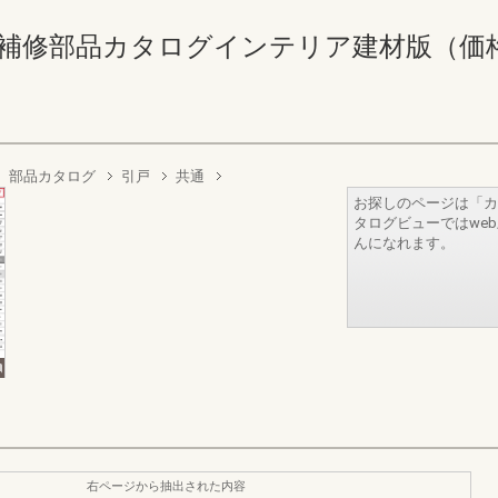
補修部品カタログインテリア建材版（価格なし） 
部品カタログ
引戸
共通
お探しのページは「カ
タログビューではwe
んになれます。
右ページから抽出された内容