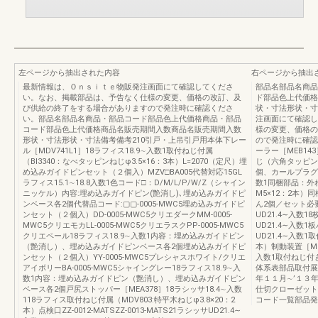
左ページから抽出された内容
右ページから抽出
最新情報は、Ｏｎｓｉｔｅ物販発注画面にて確認してくださ
部品名部品名商品
い。なお、掲載部品は、予告なく仕様の変更、価格の改訂、及
ド部品色上代価格
び供給の終了をする場合がありますので発注時に確認くださ
状・寸法形状・寸
い。部品名部品名商品・部品コード部品色上代価格商品・部品
注画面にて確認し
コード部品色上代価格商品名販売期間入数商品名販売期間入数
様の変更、価格の
形状・寸法形状・寸法備考備考210引戸・上吊引戸用本体下レー
ので発注時に確認
ル［MDV741L1］18ラフィス18.9∼入数1取付ねじ付属
ーラー［MEB14
（BI3340：なべタッピンねじφ3.5×16：3本）L=2070（定尺）埋
じ（六角タッピン
め込みガイドピンセット（２個入）MZV□BA005代替対応15GL
個、カールプラグ：
ラフィス15.1∼18.8入数1色コード□：D/M/L/P/W/Z（シャイン
数1同梱部品：外
ニッケル）内容:埋め込みガイドピン(艶消し)､埋め込みガイドピ
M5×12：2本
ンベース各2個代替品コード:▢▢-0005-MWC5埋め込みガイドピ
ん2個／セット必要
ンセット（２個入）DD-0005-MWC5クリエダークMM-0005-
UD21.4∼入数
MWC5クリエモカLL-0005-MWC5クリエラスクPP-0005-MWC5
UD21.4∼入数1
クリエペール18ラフィス18.9∼入数1内容：埋め込みガイドピン
UD21.4∼入数1
（艶消し）、埋め込みガイドピンベース各2個埋め込みガイドピ
本）制動装置［MEB
ンセット（２個入）YY-0005-MWC5プレシャスホワイト/クリエ
入数1取付ねじ付
アイボリーBA-0005-MWC5シャイングレー18ラフィス18.9∼入
体系表部品取付展
数1内容：埋め込みガイドピン（艶消し）、埋め込みガイドピン
年１１月∼’１３
ベース各2個戸尻ストッパー［MEA378］18ラシッサ18.4∼入数
仕切クローゼット
118ラフィス取付ねじ付属（MDV803:特平木ねじφ3.8×20：2
コード一覧部品発
本）点検口ZZ-0012-MATSZZ-0013-MATS21ラシッサUD21.4∼