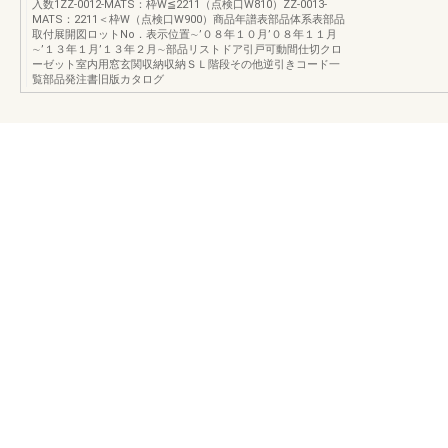
入数1ZZ-0012-MATS：枠W≦2211（点検口W810）ZZ-0013-
MATS：2211＜枠W（点検口W900）商品年譜表部品体系表部品
取付展開図ロットNo．表示位置∼’０８年１０月’０８年１１月
∼’１３年１月’１３年２月∼部品リストドア引戸可動間仕切クロ
ーゼット室内用窓玄関収納収納ＳＬ階段その他逆引きコード一
覧部品発注書旧版カタログ