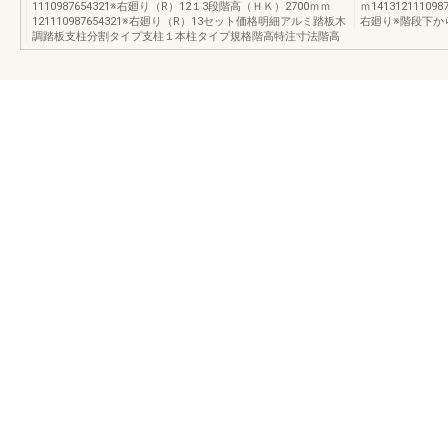
1110987654321※右廻り（R）12１3段階高（ＨＫ）2700ｍｍ
ｍ141312111
121110987654321※右廻り（R）13セット価格明細アルミ踏板木
右廻り※階段下か
調踏板支柱分割タイプ支柱１本柱タイプ規格階高特注寸法階高