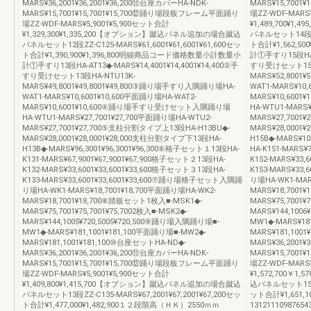
MARS¥36,2001¥36,2001¥36,200⑪台座カバーHA-NDK-
MARS¥15,700
MARS¥15,7001¥15,7001¥15,700⑫踊り場段板フレーム平面踊り
場ZZ-WDF-MARS
場ZZ-WDF-MARS¥5,9001¥5,900セット合計
¥1,489,700
¥1,329,300¥1,335,200【オプション】蹴込パネル追加の場合蹴込
パネルセット14段ZZ-
パネルセット12段ZZ-C125-MARS¥61,6001¥61,6001¥61,600セッ
ト合計¥1,562,
ト合計¥1,390,900¥1,396,800明細商品コード価格数量小計数量小
計①手すり15段HA-AT
計①手すり13段HA-AT13◆-MARS¥14,4001¥14,4001¥14,400②手
すり受けセット15段
すり受けセット13段HA-NTU13K-
MARS¥52,8001
MARS¥49,8001¥49,8001¥49,800③踊り場手すり入隅踊り場HA-
WAT1-MARS¥10
WAT1-MARS¥10,6001¥10,600平面踊り場HA-WAT2-
MARS¥10,60
MARS¥10,6001¥10,600④踊り場手すり受けセット入隅踊り場
HA-WTU1-MARS
HA-WTU1-MARS¥27,7001¥27,700平面踊り場HA-WTU2-
MARS¥27,7001
MARS¥27,7001¥27,700⑤支柱分割タイプ上13段HA-H13BU◆-
MARS¥28,0001
MARS¥28,0001¥28,0001¥28,000支柱分割タイプ下13段HA-
H15B◆-MARS¥1
H13B◆-MARS¥96,3001¥96,3001¥96,300⑥格子セット１13段HA-
HA-K151-MARS¥
K131-MARS¥67,9001¥67,9001¥67,900格子セット２13段HA-
K152-MARS¥33,
K132-MARS¥33,6001¥33,6001¥33,600格子セット３13段HA-
K153-MARS¥33
K133-MARS¥33,6001¥33,6001¥33,600⑦踊り場格子セット入隅踊
り場HA-WK1-MAR
り場HA-WK1-MARS¥18,7001¥18,700平面踊り場HA-WK2-
MARS¥18,7001
MARS¥18,7001¥18,700⑧踏板セット1枚入■-MSK1◆-
MARS¥75,7001¥7
MARS¥75,7001¥75,7001¥75,7002枚入■-MSK2◆-
MARS¥144,100
MARS¥144,1005¥720,5005¥720,500⑨踊り場入隅踊り場■-
MW1◆-MARS¥18
MW1◆-MARS¥181,1001¥181,100平面踊り場■-MW2◆-
MARS¥181,100
MARS¥181,1001¥181,100⑩台座セットHA-ND◆-
MARS¥36,2001¥
MARS¥36,2001¥36,2001¥36,200⑪台座カバーHA-NDK-
MARS¥15,700
MARS¥15,7001¥15,7001¥15,700⑫踊り場段板フレーム平面踊り
場ZZ-WDF-MARS
場ZZ-WDF-MARS¥5,9001¥5,900セット合計
¥1,572,700
¥1,409,800¥1,415,700【オプション】蹴込パネル追加の場合蹴込
込パネルセット15段ZZ
パネルセット13段ZZ-C135-MARS¥67,2001¥67,2001¥67,200セッ
ット合計¥1,651,
ト合計¥1,477,000¥1,482,900１２段階高（ＨＫ）2550ｍｍ
13121110987