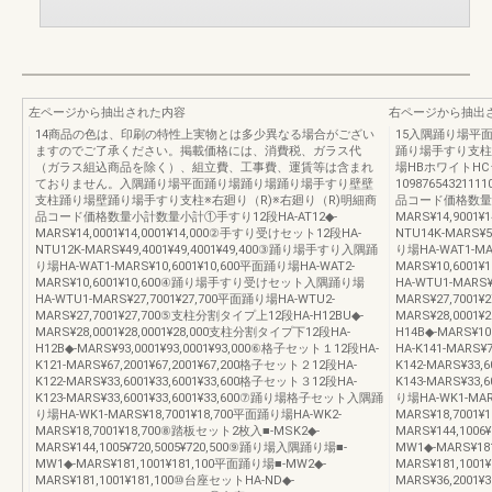
左ページから抽出された内容
右ページから抽出
14商品の色は、印刷の特性上実物とは多少異なる場合がござい
15入隅踊り場平
ますのでご了承ください。掲載価格には、消費税、ガラス代
踊り場手すり支柱
（ガラス組込商品を除く）、組立費、工事費、運賃等は含まれ
場HBホワイトH
ておりません。入隅踊り場平面踊り場踊り場踊り場手すり壁壁
10987654321
支柱踊り場壁踊り場手すり支柱※右廻り（R)※右廻り（R)明細商
品コード価格数量小
品コード価格数量小計数量小計①手すり12段HA-AT12◆-
MARS¥14,9001
MARS¥14,0001¥14,0001¥14,000②手すり受けセット12段HA-
NTU14K-MARS¥
NTU12K-MARS¥49,4001¥49,4001¥49,400③踊り場手すり入隅踊
り場HA-WAT1-MA
り場HA-WAT1-MARS¥10,6001¥10,600平面踊り場HA-WAT2-
MARS¥10,60
MARS¥10,6001¥10,600④踊り場手すり受けセット入隅踊り場
HA-WTU1-MARS
HA-WTU1-MARS¥27,7001¥27,700平面踊り場HA-WTU2-
MARS¥27,7001
MARS¥27,7001¥27,700⑤支柱分割タイプ上12段HA-H12BU◆-
MARS¥28,0001
MARS¥28,0001¥28,0001¥28,000支柱分割タイプ下12段HA-
H14B◆-MARS¥1
H12B◆-MARS¥93,0001¥93,0001¥93,000⑥格子セット１12段HA-
HA-K141-MARS¥
K121-MARS¥67,2001¥67,2001¥67,200格子セット２12段HA-
K142-MARS¥33,
K122-MARS¥33,6001¥33,6001¥33,600格子セット３12段HA-
K143-MARS¥33
K123-MARS¥33,6001¥33,6001¥33,600⑦踊り場格子セット入隅踊
り場HA-WK1-MAR
り場HA-WK1-MARS¥18,7001¥18,700平面踊り場HA-WK2-
MARS¥18,7001
MARS¥18,7001¥18,700⑧踏板セット2枚入■-MSK2◆-
MARS¥144,100
MARS¥144,1005¥720,5005¥720,500⑨踊り場入隅踊り場■-
MW1◆-MARS¥18
MW1◆-MARS¥181,1001¥181,100平面踊り場■-MW2◆-
MARS¥181,100
MARS¥181,1001¥181,100⑩台座セットHA-ND◆-
MARS¥36,2001¥