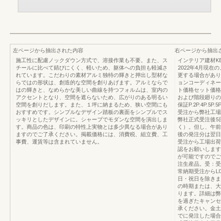
左ページから抽出された内容
右ページから抽出
施工性に配慮ノックダウン方式で、溶接作業も不要。また、ス
インテリア建材KB
チールに比べて錆びにくく、軽いため、躯体への負担も軽減さ
2022年4月現
れています。こだわりの素材アルミ独特の輝きと押出し型材な
更する場合があり
らではの形状は、創造的な空間を創りあげます。アルミならで
ョンコーディネー
はの輝きと、なめらかな美しい曲線を持つフォルムは、室内の
ト価格セット価格
アクセントとなり、空間を遮らないため、広がりのある明るい
および階段廻りの
空間を創りだします。また、１坪に納まるため、狭い空間にも
保証P.2P.4P.5P.5P.
おすすめです。シンプルなデザイン踏板の裏面をシンプルでス
受注から弊社工場
ッキリとしたデザインに。シャープでモダンな空間を演出しま
弊社正式受注後5
す。商品の色は、印刷の特性上実物とは多少異なる場合があり
く）。但し、午前
ますのでご了承ください。掲載価格には、消費税、組立費、工
後の発注分は翌日
事費、運賃等は含まれていません。
受注から工場出荷
認をお願いします
が可能ですのでご
注生産品。受：受
常納期受注からLI
日・祝日を除きま
の時期または、大
ります。詳細は弊
を過ぎたキャンセ
承ください。金土日
でに発注した場合