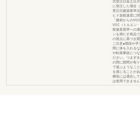
式受注日金土日月火
に発注した場合（
受注日建築基準法
ヒド放散速度に関
「建材からのVO
VOC（トルエン
散速度基準への適
ンを満たす商品で
の視点に基づき開
ご注意●階段や手
間に体を入れるな
や転落事故につな
ださい。つまずき
の間に隙間が有り
で遊ぶようなこと
を感じることがあ
構造には適合して
は使用できません