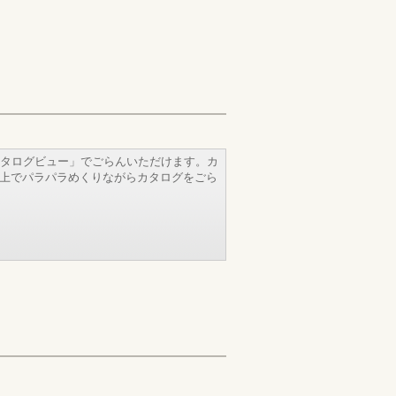
タログビュー」でごらんいただけます。カ
b上でパラパラめくりながらカタログをごら