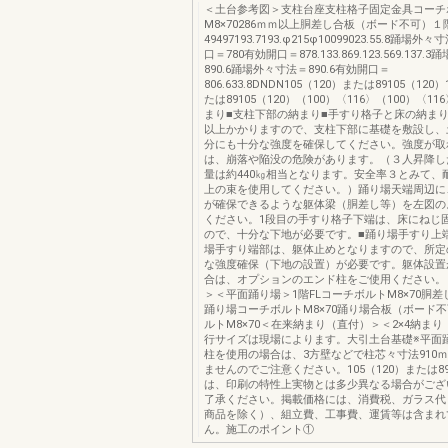
＜土台参考図＞支柱台座支柱格子固定金具コーチ
M8×70286ｍｍ以上胴差し合板（ボード不可）１
49497193.7193.φ215φ10099023.55.8踊場
口＝780有効開口＝878.133.869.123.569.137
890.6踊場外々寸法＝890.6有効開口＝
806.633.8DNDN105（120）または89105（120
たは89105（120）（100）〈116〉（100）〈1
まり■支柱下部の納まり■手すり格子と床の納まり重
以上かかりますので、支柱下部に基礎を敷設し、
分にも十分な強度を確保してください。強度が取
は、崩落や陥没の危険があります。（３人昇降し
量は約440㎏相当となります。安全率３とみて、耐荷
上の束を使用してください。）踊り場天端周辺に
が確保できるような躯体梁（胴差し等）を左図の
ください。1段目の手すり格子下端は、床にねじ
ので、十分な下地が必要です。■踊り場手すり上
場手すり端部は、躯体止めとなりますので、所定
な強度確保（下地の設置）が必要です。躯体設置
合は、オプションのエンド柱をご使用ください。
＞＜平面踊り場＞1階FLコーチボルトM8×70胴差
踊り場コーチボルトM8×70踊り場合板（ボード
ルトM8×70＜在来納まり（直付）＞＜2×4納まり
行サイズは現場によります。大引土台基礎※平面
柱を使用の場合は、3方壁などで柱芯々寸法910
ませんのでご注意ください。105（120）または8
は、印刷の特性上実物とは多少異なる場合がござ
了承ください。掲載価格には、消費税、ガラス代
商品を除く）、組立費、工事費、運賃等は含まれ
ん。施工のポイント①