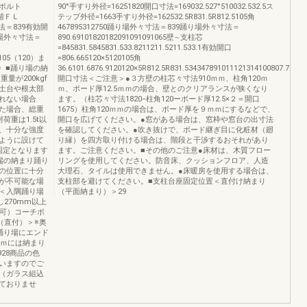
ボルト
90°手すり外径=16251820開口寸法=169032.527°510032.532.5ス
階ＦＬ
テップ外径=1663手すり外径=162532.5R831.5R812.5105角
外々寸法＝839有効開
467895312750踊り場外々寸法＝839踊り場外々寸法＝
.3踊場外々寸法＝
890.69101820182091091091065壁∼支柱芯
=845831.5845831.533.8211211.5211.533.1有効開口
）105（120）ま
=806.665120×5120105角
16〉■踊り場の納
36.6101.6876.9120120×5R812.5R831.534347891011121314100807.7100
量が200kgf
開口寸法＜ご注意＞●３方壁の柱芯々寸法910ｍｍ、柱角120ｍ
土台や根太部
ｍ、ボード厚12.5ｍｍの場合、壁とのクリアランスが狭くなり
れない場合
ます。（柱芯々寸法1820−柱角120ーボード厚12.5×２＝開口
た場合、総重
1675）柱角120ｍｍの場合は、ボード厚を９ｍｍにするなどで、
重は1.5t以
開口を広げてください。●窓がある場合は、窓枠や窓台の出寸法
、十分な強度
を確認してください。●吹き抜けで、ボード継ぎ目に化粧材（廻
ように設けて
り縁）を四方取り付ける場合は、階段と干渉するおそれがあり
固定となります
ます。ご注意ください。■その他のご注意●床材は、木質フロー
端の納まり踊り
リングを使用してください。防音床、クッションフロア、人造
の位置に十分
大理石、タイルは使用できません。●床暖房を使用する場合は、
が不可能な場
支柱部を避けてください。■支柱台座固定位置＜直付け納まり
＜入隅踊り場
（平面納まり）＞29
し270mm以上
不可）コーチボ
（直付）＞※奥
踊り場にエンド
ｍｍには納まり
928商品の色
いますのでご
（ガラス組込
ておりませ