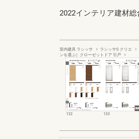
2022インテリア建材総合ダ
室内建具 ラシッサ
ラシッサS クリエ
ンを選ぶ］クローゼットドア 引戸
132
133