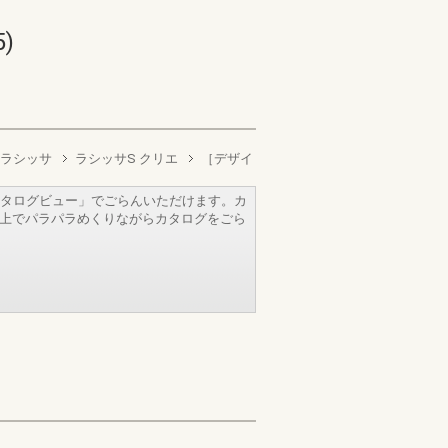
)
 ラシッサ
ラシッサS クリエ
［デザイ
タログビュー」でごらんいただけます。カ
b上でパラパラめくりながらカタログをごら