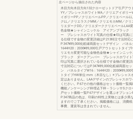
左ページから抽出された内容
木目方向木目方向132クローゼットドア引戸アウ
YY／プレシャスホワイトWA／クリエアイボリー
イボリーPP／クリエペールPP／クリエペールL
クLL／クリエラスクMM／クリエモカMM／クリ
リエダークDD／クリエダーククリエペールLAA
色金物★シャインニッケル アイアンブラック 
ー プレシャスホワイト写真の仕様★印は写真に
る仕様です金物の変更詳細はP.213特注寸法対応
P.347¥89,000化粧縁両面セットデザイン パネ
1644H20：2030¥89,000引戸アウトセットタイ
リエモカ変更可能な金物色金物★シャインニッケ
ブラック ダークアンバー プレシャスホワイト
印は写真に選択されている仕様です金物の変更詳細は
寸法対応についてはP.347¥89,000化粧縁両面セッ
ン パネルタイプW16：1644H20：2030¥89,0
トタイプHW単位:mm（木目なし）※プレシャス
定はありません。LAAデザインのプレシャスホワ
ください。P.67その他の価格はセット価格一覧
機能ノンケーシング枠埋込下枠－ラシッサSクロ
戸セット価格一覧P.67デザインを選ぶオプションP
P.347商品の色は、印刷の特性上実物とは多少異
ますのでご了承ください。掲載価格には、消費税
事費、運賃等は含まれていません。