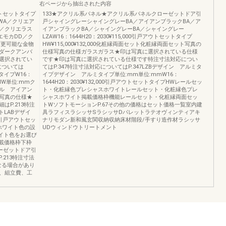
右ページから抽出された内容
トセットタイプ
133★アクリル系パネル★アクリル系パネルクローゼットドア引
WA／クリエア
戸シャイングレーシャイングレーBA／アイアンブラックBA／ア
L／クリエラス
イアンブラックBA／シャイングレーBA／シャイングレー
エモカDD／ク
LZAW16：1644H20：2030¥115,000引戸アウトセットタイプ
変更可能な金物
HW¥115,000¥132,000化粧縁両面セット化粧縁両面セット写真の
ダークアンバ
仕様写真の仕様ガラスガラス★印は写真に選択されている仕様
選択されてい
です★印は写真に選択されている仕様です特注寸法対応につい
については
てはP.347特注寸法対応についてはP.347LZBデザイン アルミタ
ルタイプW16：
イプデザイン アルミタイプ単位:mm単位:mmW16：
プHW単位:mmク
1644H20：2030¥132,000引戸アウトセットタイプHWレールセッ
ル アイアン
ト・化粧縁色プレシャスホワイトレールセット・化粧縁色プレ
写真の仕様★
シャスホワイト掲載価格枠機能レールセット・化粧縁両面セッ
P.213特注
トWソフトモーションP.67その他の価格はセット価格一覧室内建
トLABデザイ
具ラフィスラシッサSラシッサDパレットラテオヴィンティアキ
00引戸アウトセッ
ナリモダン新和風玄関収納収納床材階段/手すり造作材ラシッサ
ホワイト色の設
UDウィンドウトリートメント
イト色をお選び
掲載価格枠下枠
ーゼットドア引
.213特注寸法
なる場合があり
、組立費、工