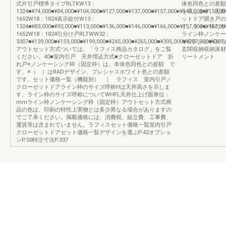
式片引戸標準タイプRLTKW13：
体色同色との差額
1324■¥74,000■¥84,000■¥104,000■¥127,000■¥137,000■¥157,000■¥148,000■¥158,
を示します。天井
1652W18：1824表示錠付W13：
ットドア開き戸の
1324■¥83,000■¥93,000■¥113,000■¥136,000■¥146,000■¥166,000■¥157,000■¥167,
す。ライン枠のサ
1652W18：1824引分け戸RLTWW32：
ライン枠ノンケー
3307■¥139,000■¥159,000■¥199,000■¥245,000■¥265,000■¥305,000■¥287,000■¥307,
サSラシッサDパ
アウトセット方式ついては、「ラフィス商品カタログ」をご覧
玄関収納収納床材
ください。40■室内引戸 天井埋込方式■クローゼットドア 折
リートメント
れ戸※ノンケーシング枠（固定枠）は、本体色同色との差額 で
す。※（ ）はRADデザイン、プレシャスホワイト色との差額
です。セット価格一覧（機能別） ｜ ラフィス 室内引戸／
クローゼットドアライン枠のサイズ呼称Hは天井高さを示しま
す。ライン枠のサイズ呼称についてWHFL天井仕上げ面単位：
mmライン枠ノンケーシング枠（固定枠）アウトセット方式商
品の色は、印刷の特性上実物とは多少異なる場合がありますの
でご了承ください。掲載価格には、消費税、組立費、工事費、
運賃等は含まれていません。ラフィスセット価格一覧室内引戸
クローゼットドアセット価格一覧デザインを選ぶP.42オプショ
ンP.50特注寸法P.337