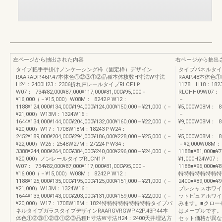
左ページから抽出された内容
右ページから抽出
タイプ把手手掛けノンケーシング枠（固定枠）デザイン
タイプパネルタイ
RAARADP.46P.47本体色①②③①②品種本体枚数H寸法W寸法
RAAP.48本体色
H24：2400H23：2306折れ戸レールタイプRLCF1Ｐ
1178 H18：18
W07： 734¥82,000¥87,000¥117,000¥81,000¥95,000－
RLCHH09W07： 73
¥16,000（－¥15,000）W08M： 8242ＰW12：
－
1188¥124,000¥134,000¥194,000¥124,000¥150,000－¥21,000（－
¥5,000W08M： 82
¥21,000）W13M：1324W16：
－
1644¥134,000¥144,000¥204,000¥132,000¥160,000－¥22,000（－
¥9,000W08M： 82
¥20,000）W17：1708W18M：18243ＰW24：
－
2452¥189,000¥204,000¥294,000¥186,000¥228,000－¥25,000（－
¥5,000W08M： 82
¥22,000）W26：2548W27M：27224ＰW34：
－¥2,000W08M：
3388¥244,000¥264,000¥384,000¥240,000¥296,000－¥24,000（－
1188■¥81,000■¥7
¥20,000）ノンレールタイプRLCN1Ｐ
¥1,000H24W07： 
W07： 734¥82,000¥87,000¥117,000¥81,000¥95,000－
1188■¥96,000■¥8
¥16,000（－¥15,000）W08M： 8242ＰW12：
特特特特特特特特特
1188¥125,000¥135,000¥195,000¥125,000¥151,000－¥21,000（－
2400■¥89,000■¥9
¥21,000）W13M：1324W16：
プレシャスホワイ
1644¥133,000¥143,000¥203,000¥131,000¥159,000－¥22,000（－
ットピュアホワイ
¥20,000）W17：1708W18M：1824特特特特特特特特特タイプパ
みます。■クロー
ネルタイプガラスタイプデザインRAARGVRGWP.42P.43P.44本
はメープルです。
体色①②③①②③①②③品種H寸法W寸法H24：2400天井埋込方
セット価格が異な