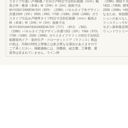
スタイプ引違い戸4枚建／引分け戸特注寸法対応範囲（mm）幅
（2386）階段下タイ
高さ枠・敷居（本体）W（DW）H（DH）規格寸法
1822（1808）標
W/H32612400DW/DH（829）（2380）パネルタイプ全デザイン
2500（2486
共通2309（591）3905（990）1700（1680）2500（2480）ガラ
なるため、有効開
スタイプ引込み戸標準タイプ特注寸法対応範囲（mm）幅高さ
ションのありなし
枠（本体）W（DW）H（DH）規格寸法
フィスラシッサS
W/H1454164418242400DW/DH（717）（812）（902）
モダン新和風玄関
（2380）パネルタイプ全デザイン共通1202（591）1966（973）
ウィンドウトリー
1700（1680）2500（2480）ガラスタイプラフィス特注寸法対応
範囲室内ドア・室内引戸・クローゼットドア（ラフィス）商品
の色は、印刷の特性上実物とは多少異なる場合がありますので
ご了承ください。掲載価格には、消費税、組立費、工事費、運
賃等は含まれていません。ライン枠