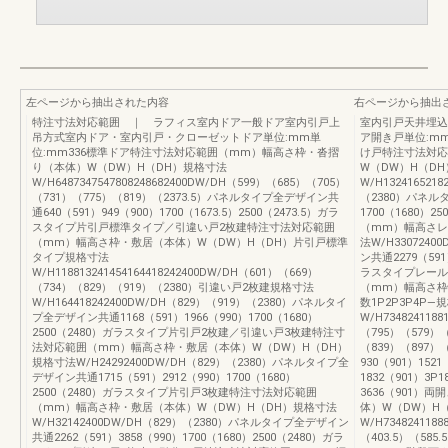
左ページから抽出された内容
右ページから抽出
特注寸法対応範囲 ｜ ラフィス室内ドア一般ドア室内引戸上
室内引戸天井埋込
吊方式室内ドア・室内引戸・クローゼットドア単位:mm単
ア開き戸単位:m
位:mm336標準ドア特注寸法対応範囲（mm）幅高さ枠・沓摺
け戸特注寸法対応
り（本体）W（DW）H（DH）規格寸法
W（DW）H（D
W/H6487347547808248682400DW/DH（599）（685）（705）
W/H132416521
（731）（775）（819）（2373.5）パネルタイプ全デザイン共
（2380）パネルタ
通640（591）949（900）1700（1673.5）2500（2473.5）ガラ
1700（1680）
スタイプ片引戸標準タイプ／引違い戸2枚建特注寸法対応範囲
（mm）幅高さレ
（mm）幅高さ枠・敷居（本体）W（DW）H（DH）片引戸標準
法W/H330724
タイプ規格寸法
ン共通2279（591
W/H118813241454164418242400DW/DH（601）（669）
ラスタイプレール
（734）（829）（919）（2380）引違い戸2枚建規格寸法
（mm）幅高さ枠
W/H164418242400DW/DH（829）（919）（2380）パネルタイ
数1P2P3P4P—
プ全デザイン共通1168（591）1966（990）1700（1680）
W/H7348241188
2500（2480）ガラスタイプ片引戸2枚建／引違い戸3枚建特注寸
（795）（579）（
法対応範囲（mm）幅高さ枠・敷居（本体）W（DW）H（DH）
（839）（897）
規格寸法W/H24292400DW/DH（829）（2380）パネルタイプ全
930（901）1521
デザイン共通1715（591）2912（990）1700（1680）
1832（901）3P1
2500（2480）ガラスタイプ片引戸3枚建特注寸法対応範囲
3636（901
（mm）幅高さ枠・敷居（本体）W（DW）H（DH）規格寸法
体）W（DW）H
W/H32142400DW/DH（829）（2380）パネルタイプ全デザイン
W/H7348241188
共通2262（591）3858（990）1700（1680）2500（2480）ガラ
（403.5）（585