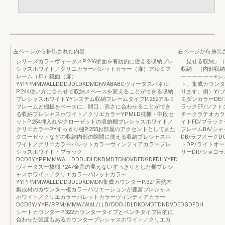
左ページから抽出された内容
右ページから抽出
シリーズカラーヴィータスP.246壁面を有効的に使える収納プレ
「見せる収納」（
シャスホワイト／クリエカラーパレットカラー（扉）アルミフ
収納」（内部収納
レーム（扉）鏡面（扉）
ーーーーーー※シ
YYPPMMWALLDDDJDLDKDMDNVABABCヴィータスパネル
ト、集成カウンタ
P.244使い方に合わせて収納スペースを変えることができる収納
ります。例）Y/
プレシャスホワイトYYシステム収納フレームタイプP.252アルミ
モダンカラーDE/
フレームと棚板をベースに、間口、高さに合わせることができ
ラックEF/ソフト
る収納プレシャスホワイト／クリエカラーYPMLD枕棚・中段セ
チークラテオカラ
ットP.254押入れやクローゼットの収納棚プレシャスホワイト／
イトFD/ブラッ
クリエカラーPYすっきり棚P.255お部屋のアクセントとしてまた
フレームBA/シャ
クローゼットなどの収納内部の隙間に使える収納プレシャスホ
DB/ラフオーク
ワイト／クリエカラーパレットカラーヴィンティアカラープレ
トDP/ライトオー
シャスホワイト・ブラック
リーDR/ショコラ
DCDBYYPPMMWALLDDDJDLDKDMDTDNDVDEDGDFDHYYFD
ヴィータス一枚棚P.247金具の見えないすっきりとした棚プレシ
ャスホワイト／クリエカラーパレットカラー
YYPPMMWALLDDDJDLDKDMDN集成カウンターP.321天然木
集成材のカウンター板カラーバリエーションが豊富プレシャス
ホワイト／クリエカラーパレットカラーヴィンティアカラー
DCDBY/YYP/PPM/MMW/WAL/LLD/DDDJDLDKDMDTDNDVDEDGDFDH
シートカウンターP.322カウンタータイプとベンチタイプ目的に
合わせた強度もあるカウンタープレシャスホワイト／クリエカ