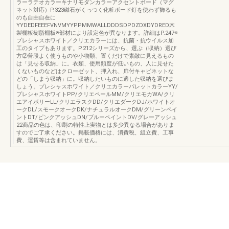
ラーラテオカラーキナリモダンカラーアクセントボード（マグ
ネット対応）P.323磁石がくっつく化粧ボード釘を使わず飾るも
のも自由自在に
YYDEDFEEEFVNVMYYPPMMWALLDDDSDPDZDXDYDRED木
製棚板樹脂棚板※部材により設定色が異なります。詳細はP.247※
プレシャスホワイト／クリエカラーには、抗菌・抗ウイルス加
工のタイプもあります。P.212シリーズから、選ぶ（収納）選び
方②普段よく使うものや小物類、置くだけで素敵に見えるもの
は「見せる収納」に。衣類、使用頻度が低いもの、人に見せた
くないものなどはクローゼット、押入れ、扉付キャビネットな
どの「しまう収納」に。収納したいものに適した収納を選びま
しょう。プレシャスホワイト／クリエカラーパレットカラーYY/
プレシャスホワイトPP/クリエペールMM/クリエモカWA/クリ
エアイボリーLL/クリエラスクDD/クリエダークDJ/ホワイトオ
ークDL/スモークオークDK/ナチュラルオークDM/グリーンペイ
ントDT/ピンクアッシュDN/ブルーペイントDV/グレーアッシュ
22商品の色は、印刷の特性上実物とは多少異なる場合がありま
すのでご了承ください。掲載価格には、消費税、組立費、工事
費、運賃等は含まれていません。