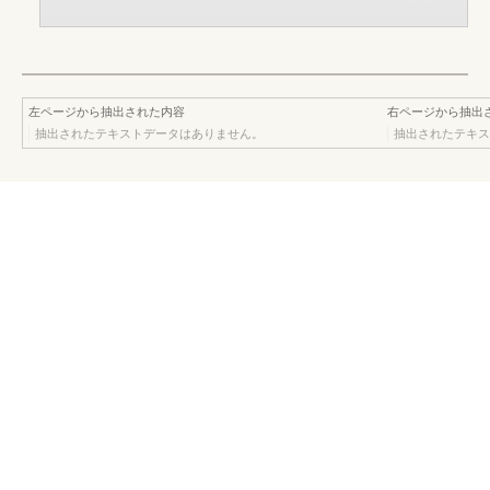
左ページから抽出された内容
右ページから抽出
抽出されたテキストデータはありません。
抽出されたテキス