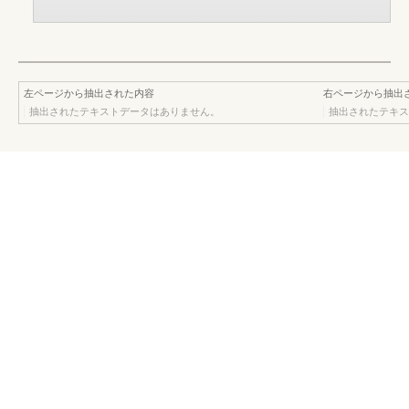
左ページから抽出された内容
右ページから抽出
抽出されたテキストデータはありません。
抽出されたテキス