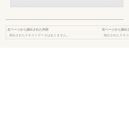
左ページから抽出された内容
右ページから抽出
抽出されたテキストデータはありません。
抽出されたテキス