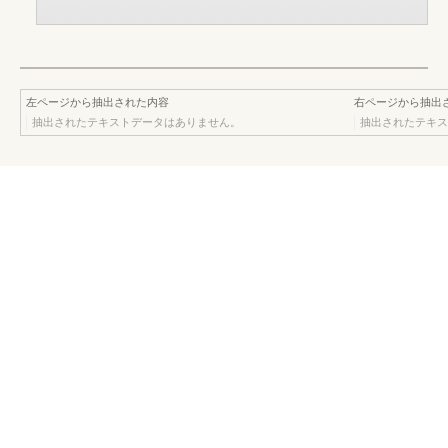
左ページから抽出された内容
右ページから抽出
抽出されたテキストデータはありません。
抽出されたテキス