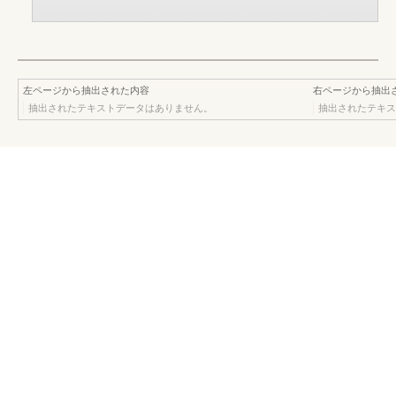
左ページから抽出された内容
右ページから抽出
抽出されたテキストデータはありません。
抽出されたテキス