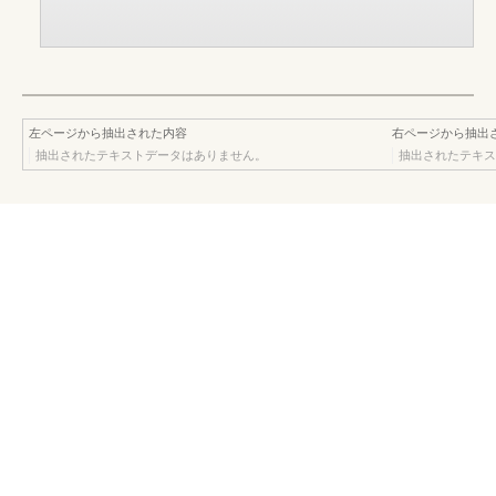
左ページから抽出された内容
右ページから抽出
抽出されたテキストデータはありません。
抽出されたテキス