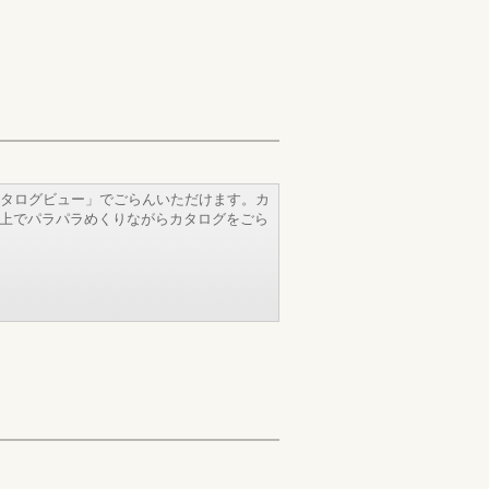
タログビュー」でごらんいただけます。カ
b上でパラパラめくりながらカタログをごら