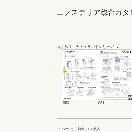
エクステリア総合カタログ_20
庭まわり ナチュランドシリーズ
850
851
左ページから抽出された内容