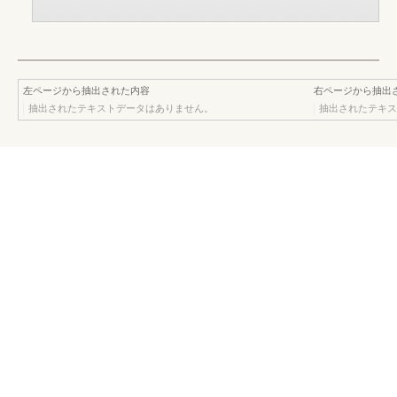
左ページから抽出された内容
右ページから抽出
抽出されたテキストデータはありません。
抽出されたテキス