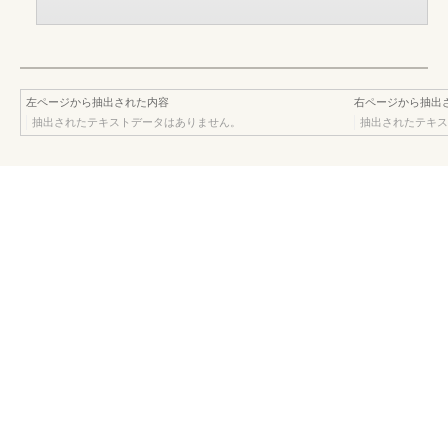
左ページから抽出された内容
右ページから抽出
抽出されたテキストデータはありません。
抽出されたテキス