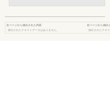
左ページから抽出された内容
右ページから抽出
抽出されたテキストデータはありません。
抽出されたテキス