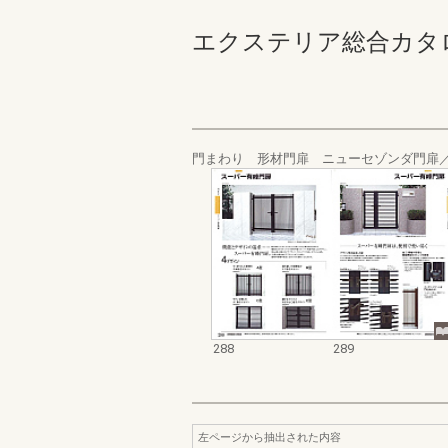
エクステリア総合カタログ_20
門まわり 形材門扉 ニューセゾンダ門扉
288
289
左ページから抽出された内容