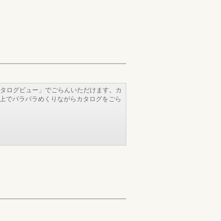
タログビュー」でごらんいただけます。カ
b上でパラパラめくりながらカタログをごら