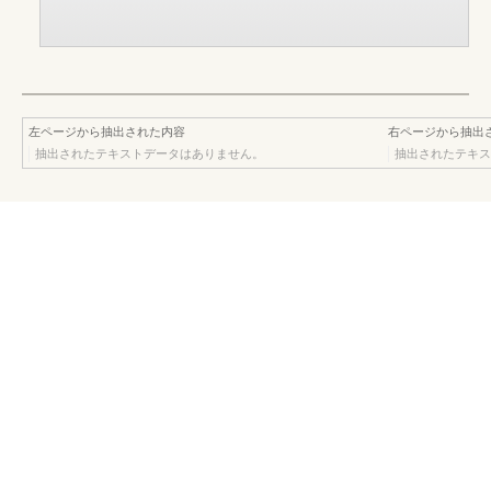
左ページから抽出された内容
右ページから抽出
抽出されたテキストデータはありません。
抽出されたテキス