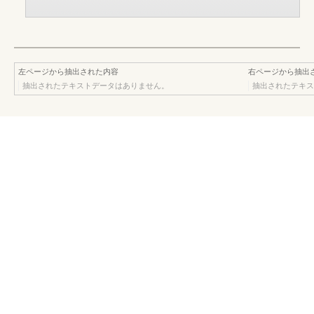
左ページから抽出された内容
右ページから抽出
抽出されたテキストデータはありません。
抽出されたテキス