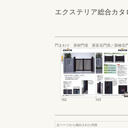
エクステリア総合カタログ_20
門まわり 形材門扉 新富岳門扉／新峻岳
162
163
左ページから抽出された内容