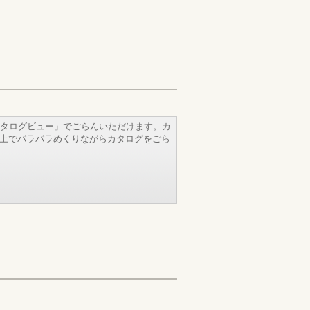
タログビュー」でごらんいただけます。カ
b上でパラパラめくりながらカタログをごら