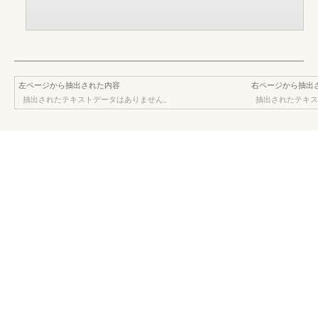
左ページから抽出された内容
右ページから抽出
抽出されたテキストデータはありません。
抽出されたテキス