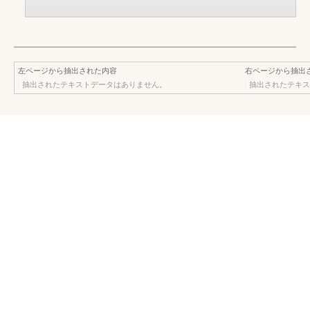
左ページから抽出された内容
右ページから抽出
抽出されたテキストデータはありません。
抽出されたテキス