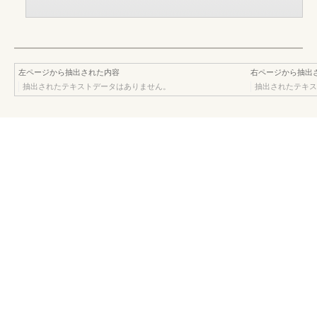
左ページから抽出された内容
右ページから抽出
抽出されたテキストデータはありません。
抽出されたテキス