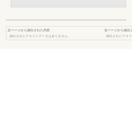
左ページから抽出された内容
右ページから抽出
抽出されたテキストデータはありません。
抽出されたテキス