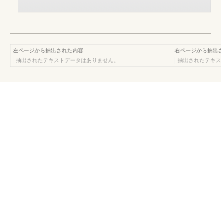
左ページから抽出された内容
右ページから抽出
抽出されたテキストデータはありません。
抽出されたテキス