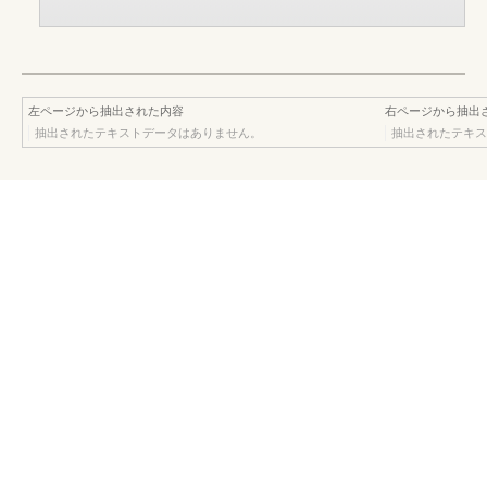
左ページから抽出された内容
右ページから抽出
抽出されたテキストデータはありません。
抽出されたテキス