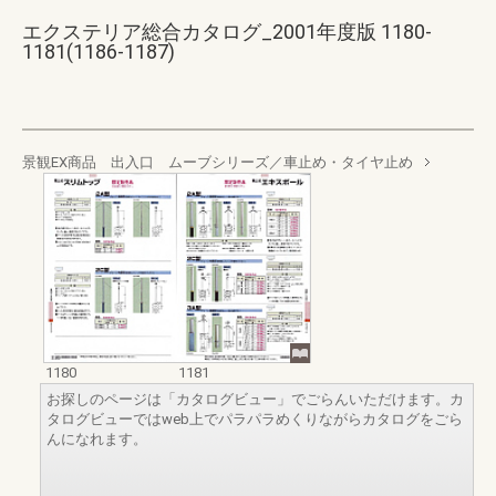
エクステリア総合カタログ_2001年度版 1180-
1181(1186-1187)
景観EX商品 出入口 ムーブシリーズ／車止め・タイヤ止め
1180
1181
お探しのページは「カタログビュー」でごらんいただけます。カ
タログビューではweb上でパラパラめくりながらカタログをごら
んになれます。