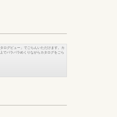
タログビュー」でごらんいただけます。カ
b上でパラパラめくりながらカタログをごら