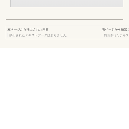
左ページから抽出された内容
右ページから抽出
抽出されたテキストデータはありません。
抽出されたテキス