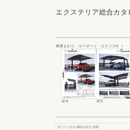
エクステリア総合カタログ_20
車庫まわり カーポート エクジスR
874
875
左ページから抽出された内容