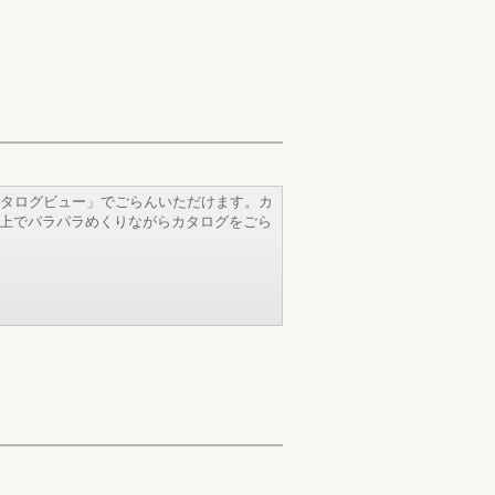
タログビュー」でごらんいただけます。カ
b上でパラパラめくりながらカタログをごら