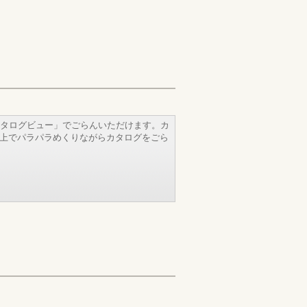
タログビュー」でごらんいただけます。カ
b上でパラパラめくりながらカタログをごら