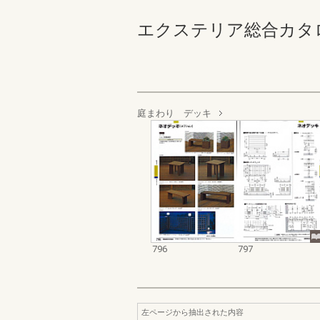
エクステリア総合カタログ_20
庭まわり デッキ
796
797
左ページから抽出された内容