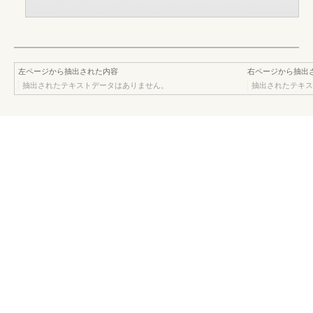
左ページから抽出された内容
右ページから抽出
抽出されたテキストデータはありません。
抽出されたテキス