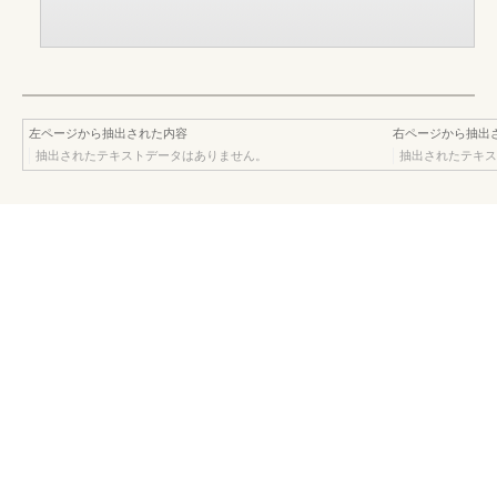
左ページから抽出された内容
右ページから抽出
抽出されたテキストデータはありません。
抽出されたテキス