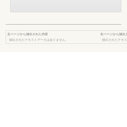
左ページから抽出された内容
右ページから抽出
抽出されたテキストデータはありません。
抽出されたテキス