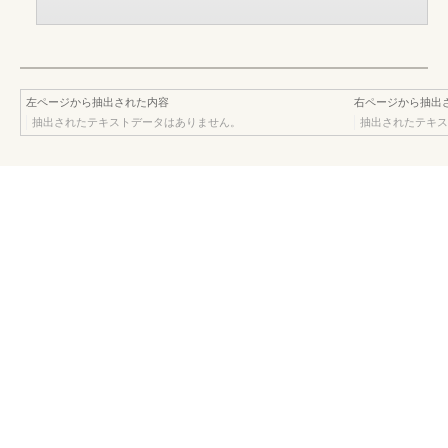
左ページから抽出された内容
右ページから抽出
抽出されたテキストデータはありません。
抽出されたテキス