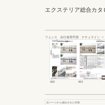
エクステリア総合カタログ_20
フェンス 歩行者用手摺 ナチュライン
462
463
左ページから抽出された内容