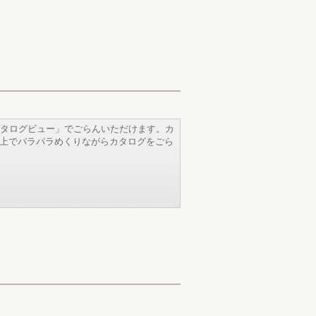
タログビュー」でごらんいただけます。カ
b上でパラパラめくりながらカタログをごら